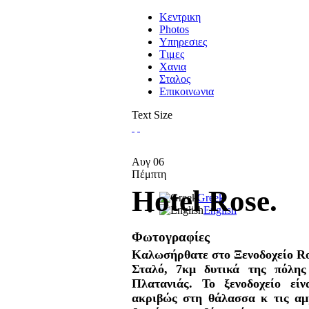
Κεντρικη
Photos
Υπηρεσιες
Tιμες
Χανια
Σταλος
Επικοινωνια
Text Size
Αυγ
06
Πέμπτη
Hotel Rose.
Greek
English
Φωτογραφίες
Καλωσήρθατε στο Ξενοδοχείο Ros
Σταλό, 7κμ δυτικά της πόλη
Πλατανιάς. Το ξενοδοχείο εί
ακριβώς στη θάλασσα κ τις αμ