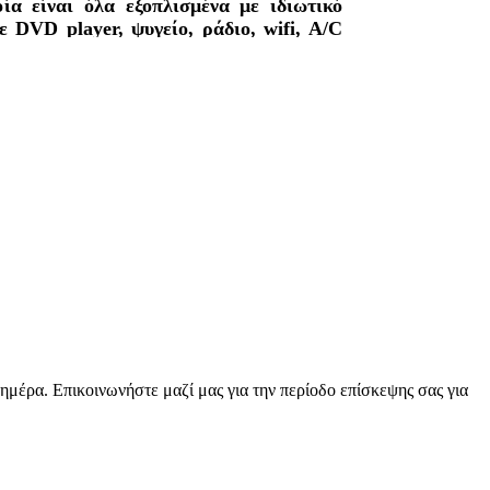
ία είναι όλα εξοπλισμένα με ιδιωτικό
 DVD player, ψυγείο, ράδιο, wifi, A/C
σβαση στη παραλία. Θέα στη θάλασσα ή
ι πρωινό, σαλόνι με τηλεόραση, μεγάλη
υμναστήριο και μπιλιάρδο.
 ημέρα. Επικοινωνήστε μαζί μας για την περίοδο επίσκεψης σας για