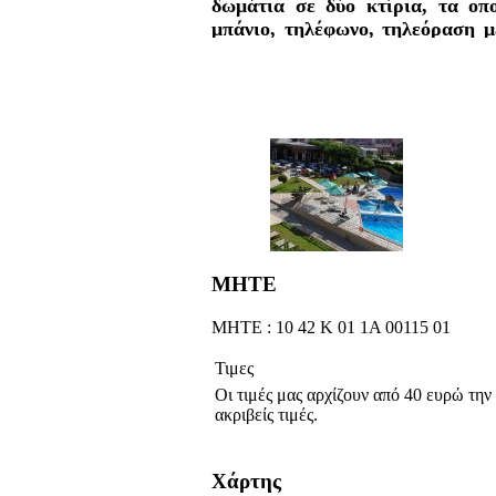
δωμάτια σε δύο κτίρια, τα οπο
μπάνιο, τηλέφωνο, τηλεόραση με
και μπαλκόνι με απευθείας πρό
στον υπέροχο κήπο. Προσφέροντα
πσίνα, pool bar, παιδική χαρά, γ
ΜΗΤΕ
ΜΗΤΕ : 10 42 Κ 01 1Α 00115 01
Τιμες
Οι τιμές μας αρχίζουν από 40 ευρώ την
ακριβείς τιμές.
Χάρτης